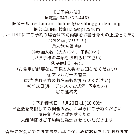
………………………………………
【ご予約方法】
▶︎電話: 042-527-4467
▶︎メール: restaurant-ludens@weddinggarden.co.jp
▶︎公式LINE 検索ID: @bpl2546m
ール・LINEにてご予約の場合は下記内容をお書き添えの上送信くだ
①お名前(フリガナ)
②来館希望時間
③参加人数（大人○名、子供○名）
（※お子様の年齢もお知らせ下さい）
④子供料理 有無
（お食事が必要なお子様の人数をお知らせください）
⑤アレルギーの有無
(該当される方のお名前もお知らせください)
⑥挙式日(ルーデンスでお式済･予定の方)
⑦ご連絡先
※予約締切日：7月23日(土)18:00迄
※組数を制限しての開催の為、お早めにご予約ください
※来館時の混雑を防ぐため、
来館時間はご予約時に確定させていただきます
皆様にお会いできます事を心より楽しみにお待ちしております