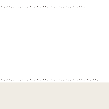
∴‥∵‥∴‥∵‥∴‥∴‥∵‥∴‥∵‥∴‥∴‥∵‥
∴‥∵‥∴‥∵‥∴‥∴‥∵‥∴‥∵‥∴‥∴‥∵‥∴‥∵‥∴