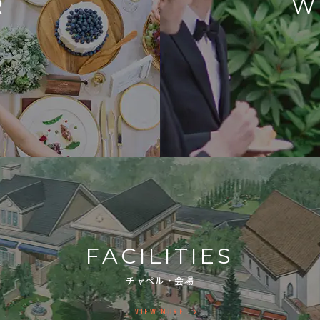
R
W
FACILITIES
チャペル・会場
VIEW MORE