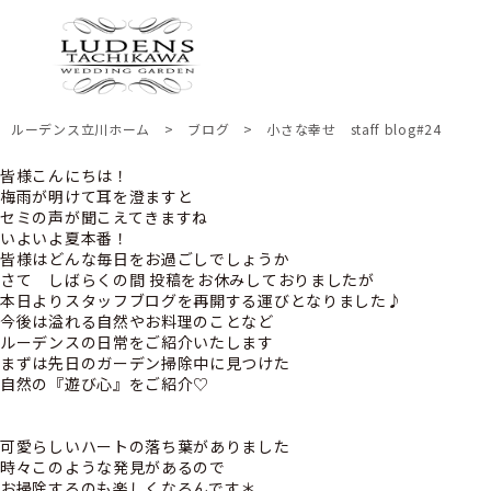
ルーデンス立川ホーム
>
ブログ
>
小さな幸せ staff blog#24
皆様こんにちは！
梅雨が明けて耳を澄ますと
セミの声が聞こえてきますね
いよいよ夏本番！
皆様はどんな毎日をお過ごしでしょうか
さて しばらくの間 投稿をお休みしておりましたが
本日よりスタッフブログを再開する運びとなりました♪
今後は溢れる自然やお料理のことなど
ルーデンスの日常をご紹介いたします
まずは先日のガーデン掃除中に見つけた
自然の『遊び心』をご紹介♡
可愛らしいハートの落ち葉がありました
時々このような発見があるので
お掃除するのも楽しくなるんです＊