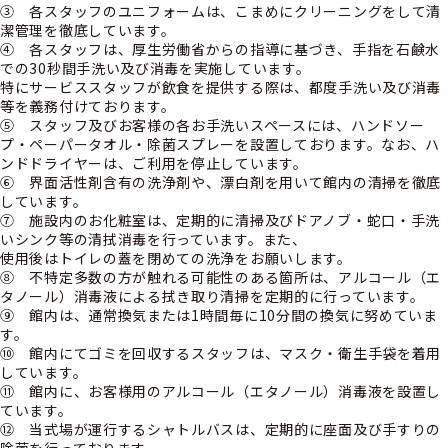
③ 各スタッフのユニフォームは、こまめにクリーニングをして清
潔管理を徹底しています。
④ 各スタッフは、厚生労働省からの指導に基づき、手指を石鹸水
での30秒間手洗い及び消毒を実施しています。
特にサービススタッフが飲食を提供する際は、都度手洗い及び消毒
等を義務付けております。
⑤ スタッフ及びお客様の各お手洗いスペースには、ハンドソー
プ・ペーパータオル・除菌スプレーを設置しております。なお、ハ
ンドドライヤーは、ご利用を停止しています。
⑥ 界面活性剤含有の洗浄剤や、漂白剤を用いて館内の清掃を徹底
しています。
⑦ 施設内のお化粧室は、定期的に清掃及びドアノブ・蛇口・手洗
いシンク等の清拭消毒を行っています。また、
使用後はトイレの蓋を閉めての洗浄をお願いします。
⑧ 不特定多数の方が触れる可能性のある箇所は、アルコール（エ
タノール）消毒液による拭き取り清掃を定期的に行っています。
⑨ 館内は、通常換気または1時間毎に10分間の換気に努めていま
す。
⑩ 館内にてゴミを回収するスタッフは、マスク・衛生手袋を着用
しています。
⑪ 館内に、お客様用のアルコール（エタノール）消毒液を設置し
ています。
⑫ 当式場が運行するシャトルバスは、定期的に座面及び手すりの