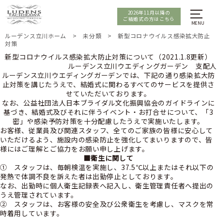
2026年11月以降の
ご結婚式の方はこちら
ルーデンス立川ホーム
>
未分類
>
新型コロナウイルス感染拡大防止
対策
新型コロナウイルス感染拡大防止対策について（2021.1.8更新）
ルーデンス立川ウエディングガーデン 支配人
ルーデンス立川ウエディングガーデンでは、下記の通り感染拡大防
止対策を講じたうえで、結婚式に関わるすべてのサービスを提供さ
せていただいております。
なお、公益社団法人日本ブライダル文化振興協会のガイドラインに
基づき、結婚式及びそれに伴うイベント・お打合せについて、「3
密」や感染予防対策を十分配慮したうえで実施いたします。
お客様、従業員及び関連スタッフ、全てのご家族の皆様に安心して
いただけるよう、施設内の感染防止を強化してまいりますので、皆
様にはご理解とご協力をお願い申し上げます。
■衛生に関して
① スタッフは、毎朝検温を実施し、37.5℃以上またはそれ以下の
発熱で体調不良を訴えた者は出勤停止としております。
なお、出勤時に個人衛生記録表へ記入し、衛生管理責任者へ提出の
うえ管理されています。
② スタッフは、お客様の安全及び公衆衛生を考慮し、マスクを常
時着用しています。