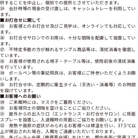
供することを中止し、個別での提供とさせていただきます。
㉔ 会計時等の現金の受け渡しは、キャッシュトレーを利用してい
ます。
■お打合せに関して
㉕ お客様とのお打合せ及びご見学は、オンラインでも対応してい
ます。
㉖ お打合せサロンでのお席は、十分な間隔を配慮して設置してい
ます。
㉗ 不特定多数の方が触れるサンプル商品等は、清拭消毒を徹底し
ています。
㉘ お客様が使用される椅子・テーブル等は、使用前後の清拭消毒
を行っています。
㉙ ボールペン等の筆記用具は、お客様にご持参いただくようお願
いします。
㉚ お打合せ中、定期的に衛生タイム（手洗い・消毒等）のお時間
を設けています。
■お客様へのお願い
㉙ ご来館時には、マスクをご着用ください。
㉚ お客様同士の間隔を空けることにご協力ください。
㉛ 屋外からの出入り口（エントランス・お打合せサロン）に除菌
スプレーを設置し、入退館時の除菌にご協力をお願いします。
㉜ 発熱や風邪の症状がみられるお客様へは検温を行い、37.5℃以
上が検出された場合、入館をご遠慮いただいております。
㉝ 各パーティ会場（披露宴会場）をはじめ、館内各所に除菌スプ