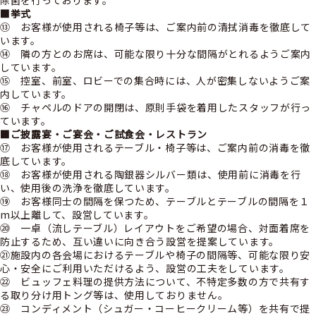
除菌を行っております。
■挙式
⑬ お客様が使用される椅子等は、ご案内前の清拭消毒を徹底して
います。
⑭ 隣の方とのお席は、可能な限り十分な間隔がとれるようご案内
しています。
⑮ 控室、前室、ロビーでの集合時には、人が密集しないようご案
内しています。
⑯ チャペルのドアの開閉は、原則手袋を着用したスタッフが行っ
ています。
■ご披露宴・ご宴会・ご試食会・レストラン
⑰ お客様が使用されるテーブル・椅子等は、ご案内前の消毒を徹
底しています。
⑱ お客様が使用される陶銀器シルバー類は、使用前に消毒を行
い、使用後の洗浄を徹底しています。
⑲ お客様同士の間隔を保つため、テーブルとテーブルの間隔を１
m以上離して、設営しています。
⑳ 一卓（流しテーブル）レイアウトをご希望の場合、対面着席を
防止するため、互い違いに向き合う設営を提案しています。
㉑施設内の各会場におけるテーブルや椅子の間隔等、可能な限り安
心・安全にご利用いただけるよう、設営の工夫をしています。
㉒ ビュッフェ料理の提供方法について、不特定多数の方で共有す
る取り分け用トング等は、使用しておりません。
㉓ コンディメント（シュガー・コーヒークリーム等）を共有で提