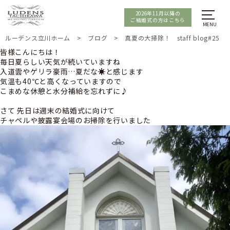
2026年11月以降の
ご結婚式の方はこちら
ルーデンス立川ホーム
>
ブログ
>
真夏の大掃除！ staff blog#25
皆様こんにちは！
毎日夏らしい天気が続いていますね
入道雲やゲリラ豪雨…夏だな☀️と感じます
気温も40℃と高くなっていますので
こまめな休憩と水分補給を忘れずに♪
さて 先日は週末の結婚式に向けて
チャペルや披露宴会場のお掃除を行いました