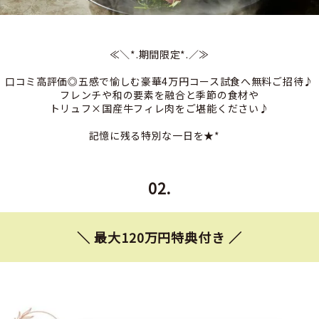
≪＼*.期間限定*.／≫
口コミ高評価◎五感で愉しむ豪華4万円コース試食へ無料ご招待♪
フレンチや和の要素を融合と季節の食材や
トリュフ×国産牛フィレ肉をご堪能ください♪
記憶に残る特別な一日を★*
02
.
＼ 最大120万円特典付き ／