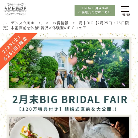
2026年11月以降の
ご結婚式の方はこちら
ルーデンス立川ホーム
>
お得情報
>
月末BIG【2月25日・26日限
定】本番直前を体験!!贅沢×体験型のBIGフェア