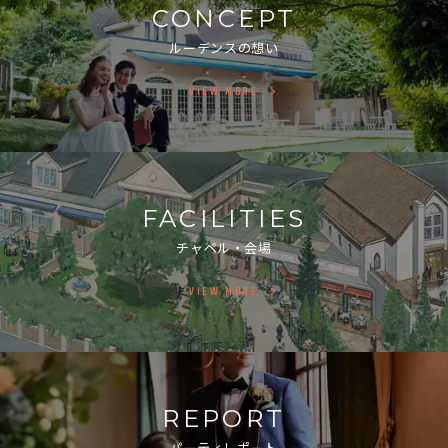
CONCEPT
ルーデンスの想い
VIEW MORE
FACILITIES
チャペル・会場
VIEW MORE
REPORT
パーティレポート