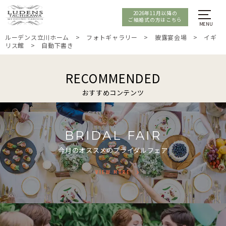
2026年11月以降の
ご結婚式の方はこちら
ルーデンス立川ホーム
>
フォトギャラリー
>
披露宴会場
>
イギ
リス館
>
自動下書き
RECOMMENDED
おすすめコンテンツ
BRIDAL FAIR
今月のオススメのブライダルフェア
VIEW MORE