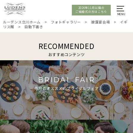
2026年11月以降の
ご結婚式の方はこちら
ルーデンス立川ホーム
>
フォトギャラリー
>
披露宴会場
>
イギ
リス館
>
自動下書き
RECOMMENDED
おすすめコンテンツ
BRIDAL FAIR
今月のオススメのブライダルフェア
VIEW MORE