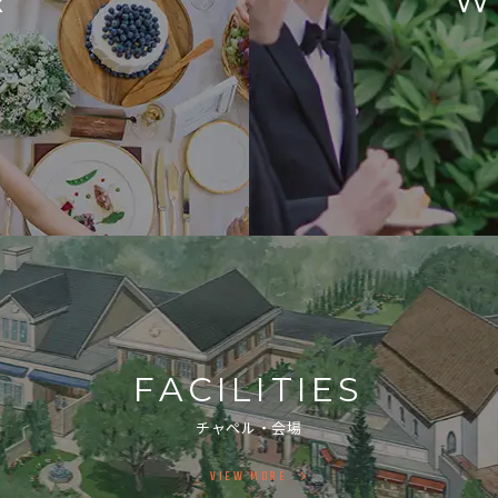
R
W
FACILITIES
チャペル・会場
VIEW MORE